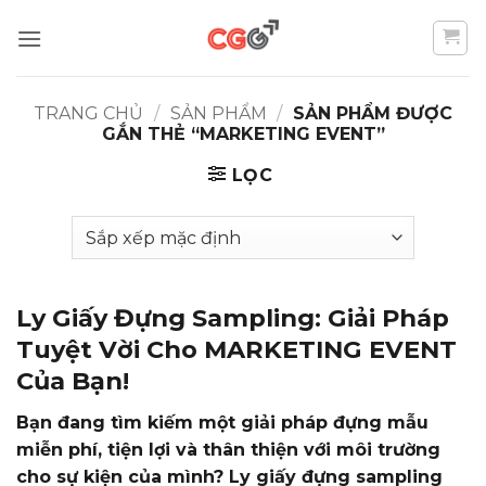
Bỏ
qua
nội
dung
TRANG CHỦ
/
SẢN PHẨM
/
SẢN PHẨM ĐƯỢC
GẮN THẺ “MARKETING EVENT”
LỌC
Ly Giấy Đựng Sampling: Giải Pháp
Tuyệt Vời Cho MARKETING EVENT
Của Bạn!
Bạn đang tìm kiếm một giải pháp đựng mẫu
miễn phí, tiện lợi và thân thiện với môi trường
cho sự kiện của mình? Ly giấy đựng sampling