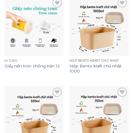
Add to
Add to
wishlist
wishlist
LY GIẤY
HỘP BENTO KRAFT CHỮ NHẬT
Hộp Bento kraft chữ nhật
Giấy nến tròn chống tràn 12
1000
Add to
Add to
wishlist
wishlist