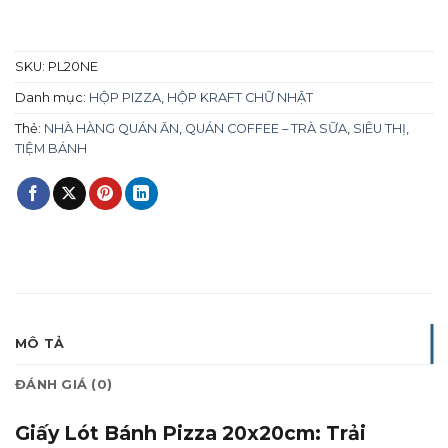
SKU:
PL20NE
Danh mục:
HỘP PIZZA
,
HỘP KRAFT CHỮ NHẬT
Thẻ:
NHÀ HÀNG QUÁN ĂN
,
QUÁN COFFEE – TRÀ SỮA
,
SIÊU THỊ
,
TIỆM BÁNH
MÔ TẢ
ĐÁNH GIÁ (0)
Giấy Lót Bánh Pizza 20x20cm: Trải