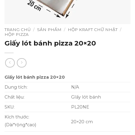
TRANG CHỦ
/
SẢN PHẨM
/
HỘP KRAFT CHỮ NHẬT
/
HỘP PIZZA
Giấy lót bánh pizza 20×20
Giấy lót bánh pizza 20×20
Dung tích:
N/A
Chất liệu:
GIấy lót bánh
SKU:
PL20NE
Kích thước:
20×20 cm
(Dài*rộng*cao)