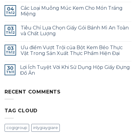
Không
Ích
Cà
Thu
có
Tuyệt
Phê
Nhân
Các Loại Muỗng Múc Kem Cho Món Tráng
04
bình
Vời
Trà
luận
Khi
Th12
Miệng
Xanh
ở
Sử
Ngon
Công
Không
Dụng
Tuyệt
Thức
có
Bát
Hảo
Tiêu Chí Lựa Chọn Giấy Gói Bánh Mì An Toàn
“Biến
03
bình
Giấy
Hình”
luận
Th12
và Chất Lượng
Món
ở
Ăn
Các
Không
với
Loại
có
Ưu điểm Vượt Trội của Bột Kem Béo Thực
Bột
Muỗng
03
bình
Phô
Múc
luận
Th12
Vật Trong Sản Xuất Thực Phẩm Hiện Đại
Mai
Kem
ở
Hàn
Cho
Tiêu
Không
Quốc
Món
Chí
có
Lợi Ích Tuyệt Vời Khi Sử Dụng Hộp Giấy Đựng
Tráng
Lựa
30
bình
Miệng
Chọn
luận
Th11
Đồ Ăn
Giấy
ở
Gói
Ưu
Không
Bánh
điểm
có
Mì
Vượt
bình
An
Trội
RECENT COMMENTS
luận
ở
Toàn
của
Lợi
và
Bột
Ích
Chất
Kem
Tuyệt
Lượng
Béo
TAG CLOUD
Vời
Thực
Khi
Vật
Sử
Trong
Dụng
Sản
Hộp
Xuất
cogigroup
inlygiaygiare
Giấy
Thực
Đựng
Phẩm