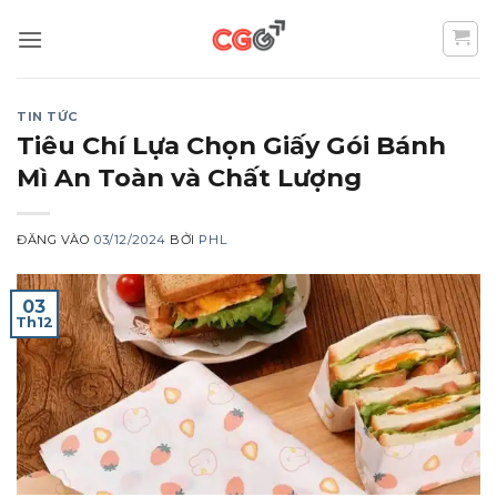
Bỏ
qua
nội
dung
TIN TỨC
Tiêu Chí Lựa Chọn Giấy Gói Bánh
Mì An Toàn và Chất Lượng
ĐĂNG VÀO
03/12/2024
BỞI
PHL
03
Th12