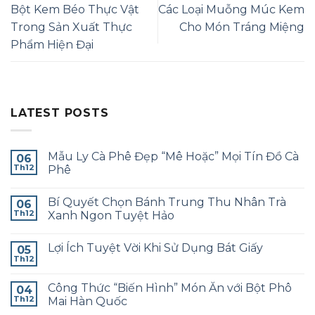
Bột Kem Béo Thực Vật
Các Loại Muỗng Múc Kem
Trong Sản Xuất Thực
Cho Món Tráng Miệng
Phẩm Hiện Đại
LATEST POSTS
Mẫu Ly Cà Phê Đẹp “Mê Hoặc” Mọi Tín Đồ Cà
06
Th12
Phê
Không
có
Bí Quyết Chọn Bánh Trung Thu Nhân Trà
06
bình
luận
Th12
Xanh Ngon Tuyệt Hảo
ở
Mẫu
Không
Ly
có
Lợi Ích Tuyệt Vời Khi Sử Dụng Bát Giấy
Cà
05
bình
Phê
luận
Th12
Không
Đẹp
ở
có
“Mê
Bí
bình
Hoặc”
Quyết
Công Thức “Biến Hình” Món Ăn với Bột Phô
04
luận
Mọi
Chọn
ở
Th12
Mai Hàn Quốc
Tín
Bánh
Lợi
Đồ
Trung