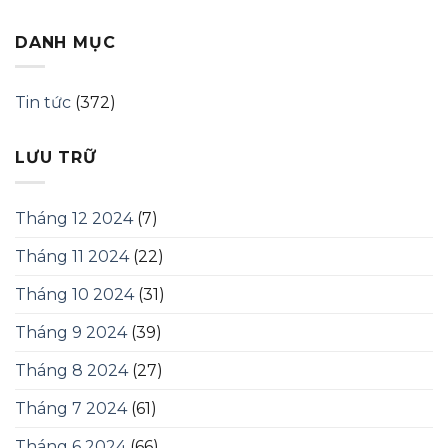
Đồ
Hiện
Ăn
Đại
DANH MỤC
Tin tức
(372)
LƯU TRỮ
Tháng 12 2024
(7)
Tháng 11 2024
(22)
Tháng 10 2024
(31)
Tháng 9 2024
(39)
Tháng 8 2024
(27)
Tháng 7 2024
(61)
Tháng 6 2024
(66)