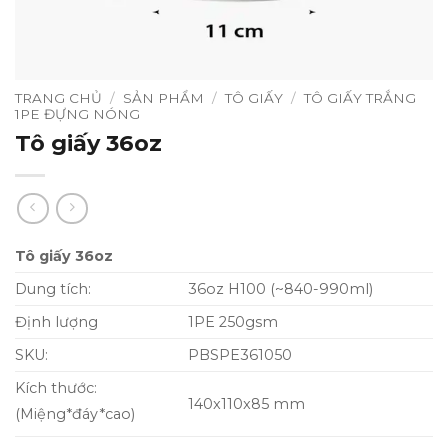
TRANG CHỦ
/
SẢN PHẨM
/
TÔ GIẤY
/
TÔ GIẤY TRẮNG
1PE ĐỰNG NÓNG
Tô giấy 36oz
Tô giấy 36oz
Dung tích:
36oz H100 (~840-990ml)
Định lượng
1PE 250gsm
SKU:
PBSPE361050
Kích thước:
140x110x85
mm
(Miệng*đáy*cao)