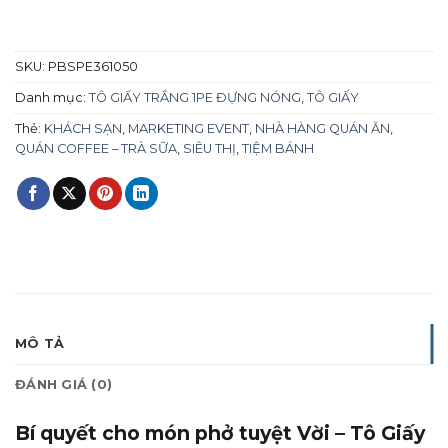
SKU:
PBSPE361050
Danh mục:
TÔ GIẤY TRẮNG 1PE ĐỰNG NÓNG
,
TÔ GIẤY
Thẻ:
KHÁCH SẠN
,
MARKETING EVENT
,
NHÀ HÀNG QUÁN ĂN
,
QUÁN COFFEE – TRÀ SỮA
,
SIÊU THỊ
,
TIỆM BÁNH
MÔ TẢ
ĐÁNH GIÁ (0)
Bí quyết cho món phở tuyệt Vời – Tô Giấy