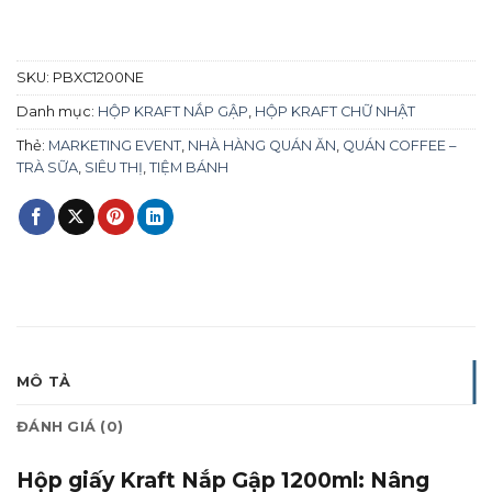
SKU:
PBXC1200NE
Danh mục:
HỘP KRAFT NẮP GẬP
,
HỘP KRAFT CHỮ NHẬT
Thẻ:
MARKETING EVENT
,
NHÀ HÀNG QUÁN ĂN
,
QUÁN COFFEE –
TRÀ SỮA
,
SIÊU THỊ
,
TIỆM BÁNH
MÔ TẢ
ĐÁNH GIÁ (0)
Hộp giấy Kraft Nắp Gập 1200ml: Nâng