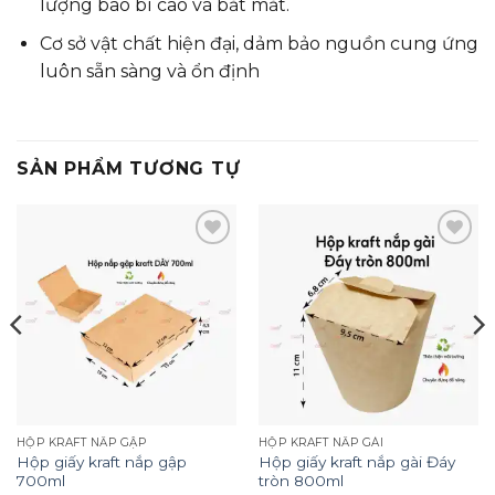
lượng bao bì cao và bắt mắt.
Cơ sở vật chất hiện đại, dảm bảo nguồn cung ứng
luôn sẵn sàng và ổn định
SẢN PHẨM TƯƠNG TỰ
Add to
Add to
wishlist
wishlist
HỘP KRAFT NẮP GẬP
HỘP KRAFT NẮP GÀI
Hộp giấy kraft nắp gập
Hộp giấy kraft nắp gài Đáy
700ml
tròn 800ml